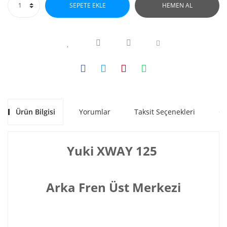
SEPETE EKLE
HEMEN AL
Ürün Bilgisi
Yorumlar
Taksit Seçenekleri
Ön
Yuki XWAY 125
Arka Fren Üst Merkezi