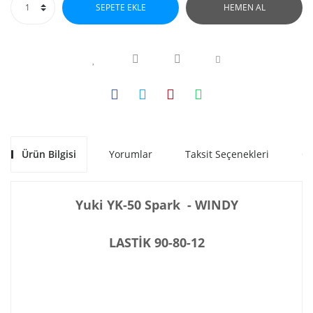
SEPETE EKLE
HEMEN AL
Ürün Bilgisi
Yorumlar
Taksit Seçenekleri
Ön
Yuki YK-50 Spark - WINDY
LASTİK 90-80-12