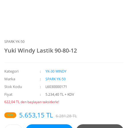
SPARK YK-50
Yuki Windy Lastik 90-80-12
Kategori
YK-30 WINDY
Marka
SPARK YK-50
Stok Kodu
L6030000171
Fiyat
5.234,40 TL + KDV
622,04 TL den başlayan taksitlerle!
5.653,15 TL
%10
6.281,28 TL