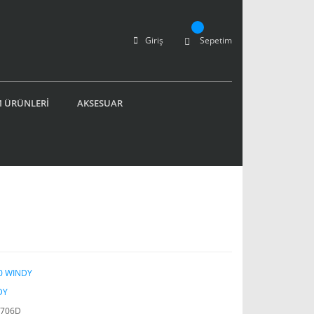
Giriş
Sepetim
 ÜRÜNLERİ
AKSESUAR
0 WINDY
DY
2706D