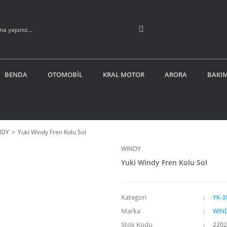
BENDA
OTOMOBİL
KRAL MOTOR
ARORA
BAKIM
NDY
Yuki Windy Fren Kolu Sol
WINDY
Yuki Windy Fren Kolu Sol
Kategori
YK-3
Marka
WIN
Stok Kodu
220