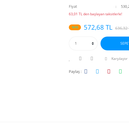
Fiyat
530,
63,01 TL den başlayan taksitlerle!
572,68 TL
%10
636,32
SEPE
Karşılaştır
Paylaş :