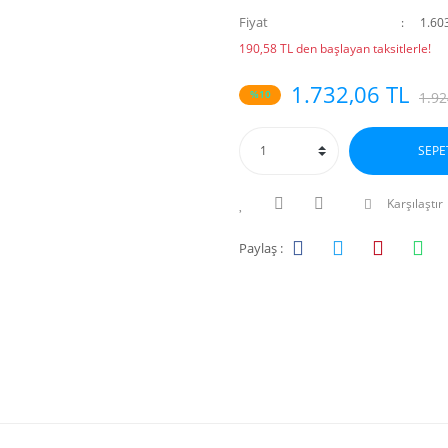
Fiyat
1.60
190,58 TL den başlayan taksitlerle!
1.732,06 TL
%10
1.92
SEPE
Karşılaştır
Paylaş :