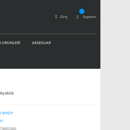
Giriş
Sepetim
 ÜRÜNLERİ
AKSESUAR
Ayaklık
0 WINDY
DY
70602000