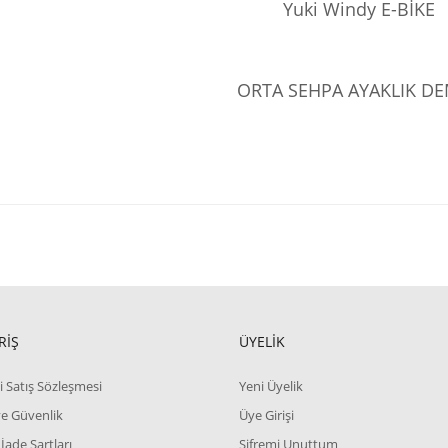
Yuki Windy E-BİKE
ORTA SEHPA AYAKLIK DE
RİŞ
ÜYELİK
i Satış Sözleşmesi
Yeni Üyelik
 ve Güvenlik
Üye Girişi
 İade Şartları
Şifremi Unuttum