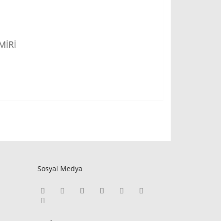
MİRİ
Sosyal Medya