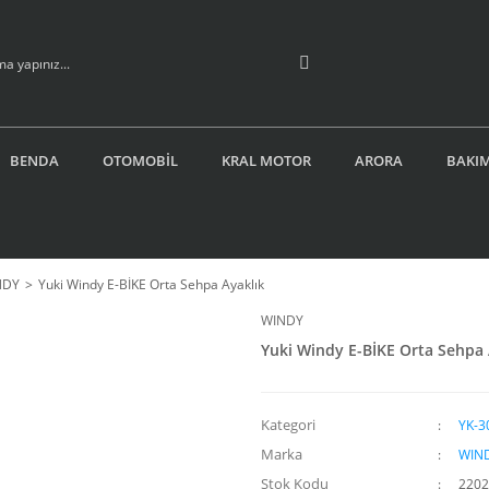
BENDA
OTOMOBİL
KRAL MOTOR
ARORA
BAKIM
NDY
Yuki Windy E-BİKE Orta Sehpa Ayaklık
WINDY
Yuki Windy E-BİKE Orta Sehpa 
Kategori
YK-3
Marka
WIN
Stok Kodu
2202