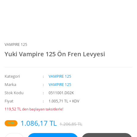
VAMPIRE 125
Yuki Vampire 125 Ön Fren Levyesi
Kategori
VAMPIRE 125
Marka
VAMPIRE 125
Stok Kodu
0511001.D02K
Fiyat
1.005,71 TL + KDV
119,52 TL den başlayan taksitlerle!
1.086,17 TL
%10
1.206,85 TL