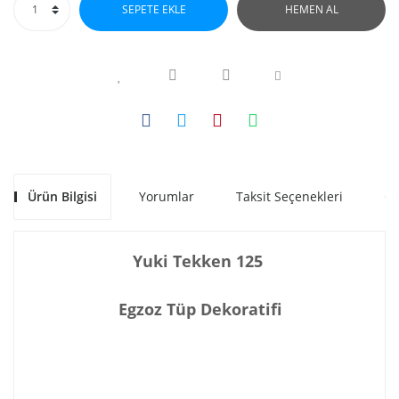
SEPETE EKLE
HEMEN AL
Ürün Bilgisi
Yorumlar
Taksit Seçenekleri
Ön
Yuki Tekken 125
Egzoz Tüp Dekoratifi