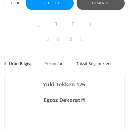
SEPETE EKLE
HEMEN AL
Ürün Bilgisi
Yorumlar
Taksit Seçenekleri
Ön
Yuki Tekken 125
Egzoz Dekoratifi