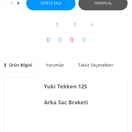
SEPETE EKLE
HEMEN AL
Ürün Bilgisi
Yorumlar
Taksit Seçenekleri
Ön
Yuki Tekken 125
Arka Sac Braketi