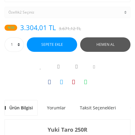
3.304,01 TL
%10
3.671,12 TL
SEPETE EKLE
HEMEN AL
Ürün Bilgisi
Yorumlar
Taksit Seçenekleri
Ön
Yuki Taro 250R