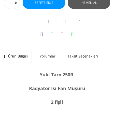
SEPETE EKLE
HEMEN AL
Ürün Bilgisi
Yorumlar
Taksit Seçenekleri
Ön
Yuki Taro 250R
Radyatör Isı Fan Müşürü
2 fişli