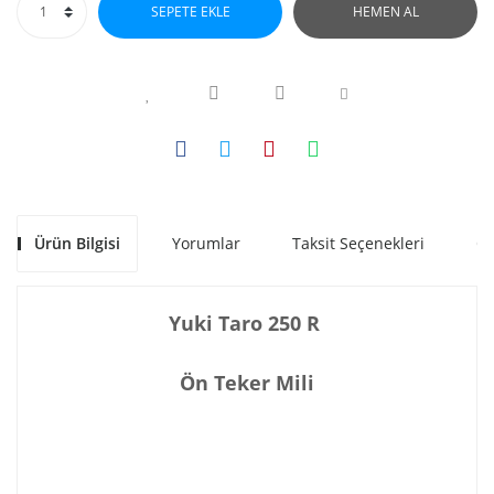
SEPETE EKLE
HEMEN AL
Ürün Bilgisi
Yorumlar
Taksit Seçenekleri
Ön
Yuki Taro 250 R
Ön Teker Mili