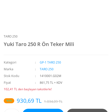
TARO 250
Yuki Taro 250 R Ön Teker Mili
Kategori
GP-1 TARO 250
Marka
TARO 250
Stok Kodu
1410001.G02M
Fiyat
861,75 TL + KDV
102,41 TL den başlayan taksitlerle!
930,69 TL
%10
1.034,09 TL