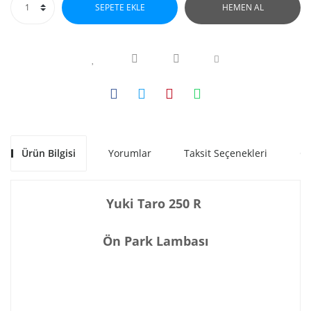
SEPETE EKLE
HEMEN AL
Ürün Bilgisi
Yorumlar
Taksit Seçenekleri
Ön
Yuki Taro 250 R
Ön Park Lambası