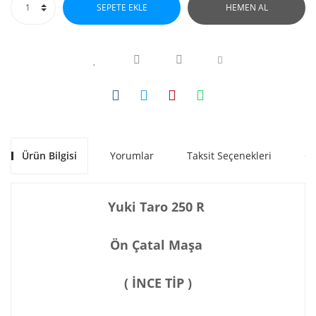
SEPETE EKLE
HEMEN AL
Ürün Bilgisi
Yorumlar
Taksit Seçenekleri
Ön
Yuki Taro 250 R
Ön Çatal Maşa
( İNCE TİP )