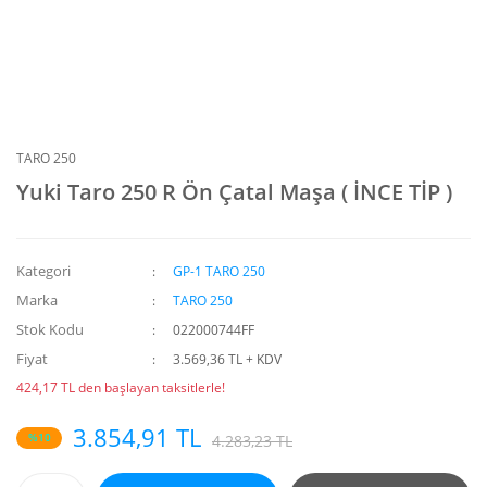
TARO 250
Yuki Taro 250 R Ön Çatal Maşa ( İNCE TİP )
Kategori
GP-1 TARO 250
Marka
TARO 250
Stok Kodu
022000744FF
Fiyat
3.569,36 TL + KDV
424,17 TL den başlayan taksitlerle!
3.854,91 TL
%10
4.283,23 TL