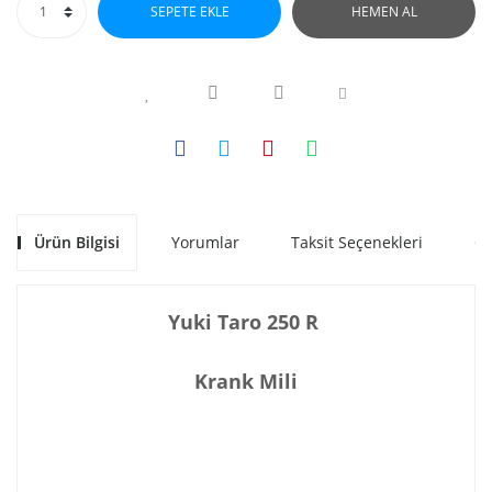
SEPETE EKLE
HEMEN AL
Ürün Bilgisi
Yorumlar
Taksit Seçenekleri
Ön
Yuki Taro 250 R
Krank Mili