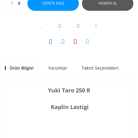
SEPETE EKLE
HEMEN AL
Ürün Bilgisi
Yorumlar
Taksit Seçenekleri
Ön
Yuki Taro 250 R
Kaplin Lastigi