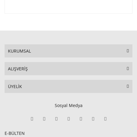
KURUMSAL
ALIŞVERİŞ
ÜYELİK
Sosyal Medya
E-BÜLTEN