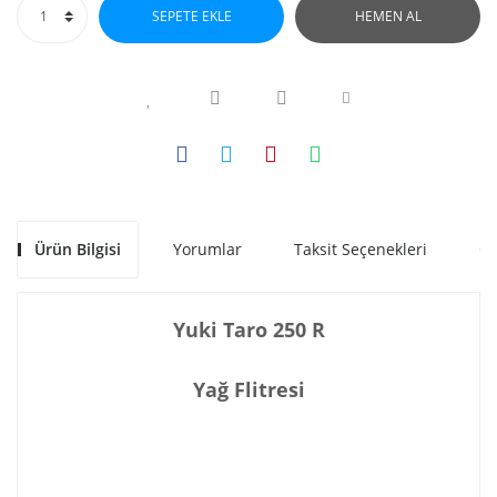
SEPETE EKLE
HEMEN AL
Ürün Bilgisi
Yorumlar
Taksit Seçenekleri
Ön
Yuki Taro 250 R
Yağ Flitresi