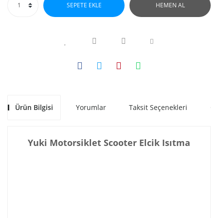
SEPETE EKLE
HEMEN AL
Ürün Bilgisi
Yorumlar
Taksit Seçenekleri
Ön
Yuki Motorsiklet Scooter Elcik Isıtma