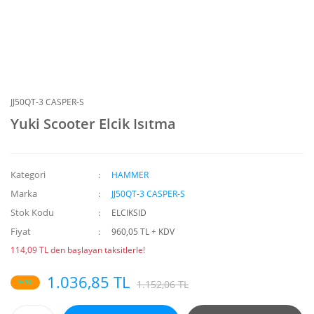
JJ50QT-3 CASPER-S
Yuki Scooter Elcik Isıtma
Kategori
HAMMER
Marka
JJ50QT-3 CASPER-S
Stok Kodu
ELCIKSID
Fiyat
960,05 TL + KDV
114,09 TL den başlayan taksitlerle!
1.036,85 TL
%10
1.152,06 TL