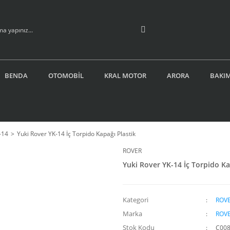
BENDA
OTOMOBİL
KRAL MOTOR
ARORA
BAKIM
-14
Yuki Rover YK-14 İç Torpido Kapağı Plastik
ROVER
Yuki Rover YK-14 İç Torpido Ka
Kategori
ROVE
Marka
ROV
Stok Kodu
C00