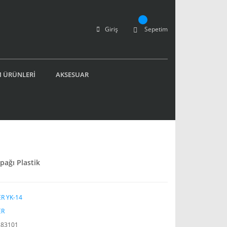
Giriş
Sepetim
 ÜRÜNLERİ
AKSESUAR
pağı Plastik
R YK-14
ER
883101