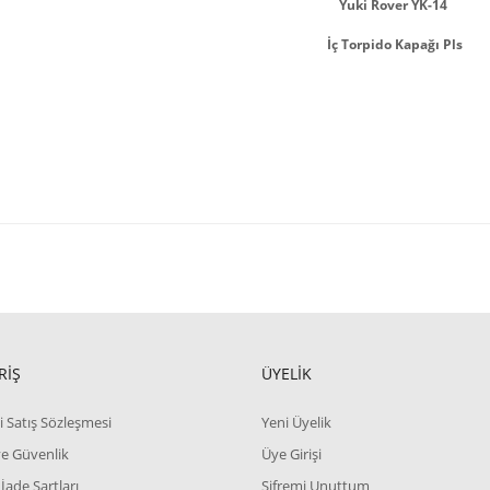
Yuki Rover YK-14
İç Torpido Kapağı Pls
RİŞ
ÜYELİK
i Satış Sözleşmesi
Yeni Üyelik
 ve Güvenlik
Üye Girişi
 İade Şartları
Şifremi Unuttum