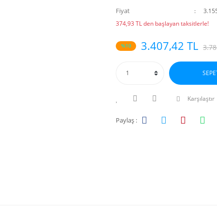
Fiyat
3.15
374,93 TL den başlayan taksitlerle!
3.407,42 TL
%10
3.78
SEPE
Karşılaştır
Paylaş :