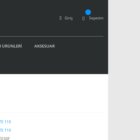
Giriş
Sepetim
 ÜRÜNLERİ
AKSESUAR
E 110
E 110
TE30F