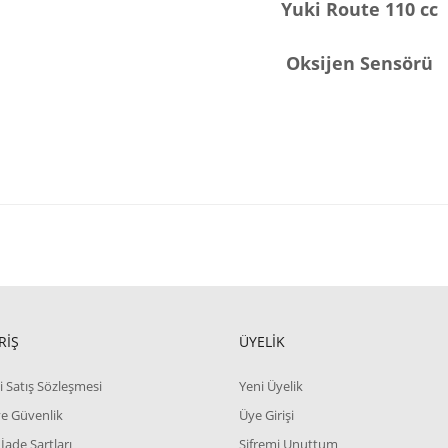
Yuki Route 110 cc
Oksijen Sensörü
RİŞ
ÜYELİK
i Satış Sözleşmesi
Yeni Üyelik
 ve Güvenlik
Üye Girişi
 İade Şartları
Şifremi Unuttum