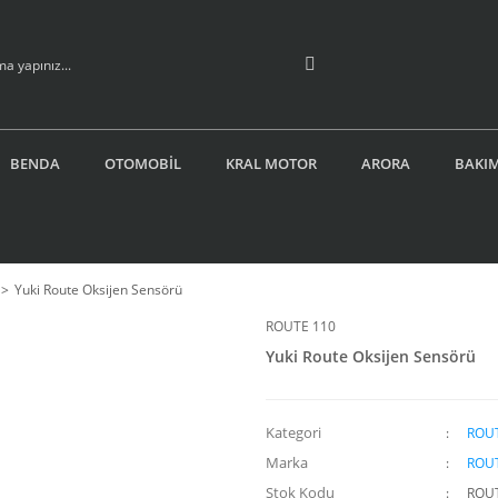
BENDA
OTOMOBİL
KRAL MOTOR
ARORA
BAKIM
Yuki Route Oksijen Sensörü
ROUTE 110
Yuki Route Oksijen Sensörü
Kategori
ROUT
Marka
ROUT
Stok Kodu
ROU