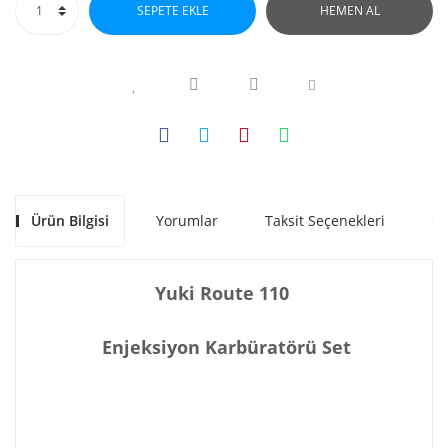
SEPETE EKLE
HEMEN AL
Ürün Bilgisi
Yorumlar
Taksit Seçenekleri
Ön
Yuki Route 110
Enjeksiyon Karbüratörü Set