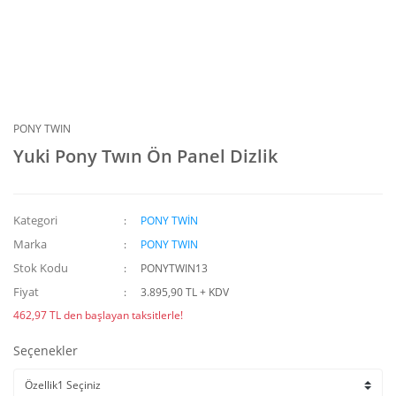
PONY TWIN
Yuki Pony Twın Ön Panel Dizlik
Kategori
PONY TWİN
Marka
PONY TWIN
Stok Kodu
PONYTWIN13
Fiyat
3.895,90 TL + KDV
462,97 TL den başlayan taksitlerle!
Seçenekler