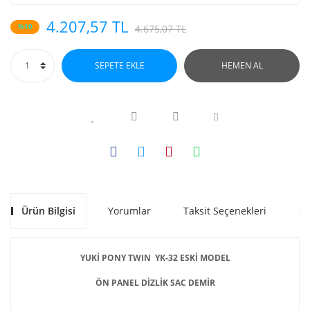
4.207,57 TL
%10
4.675,07 TL
SEPETE EKLE
HEMEN AL
Ürün Bilgisi
Yorumlar
Taksit Seçenekleri
Ön
YUKİ PONY TWIN YK-32 ESKİ MODEL
ÖN PANEL DİZLİK SAC DEMİR