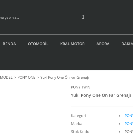
BENDA
OTOMOBİL
KRAL MOTOR
ARORA
BAKIM
İ MODEL
PONY ONE
Yuki Pony One Ön Far Grenajı
PONY TWIN
Yuki Pony One Ön Far Grenajı
Kategori
PON
Marka
PON
Stok Kodu
PON