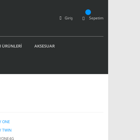
Giriş
Sepetim
 ÜRÜNLERİ
AKSESUAR
Y ONE
Y TWIN
YONE4G