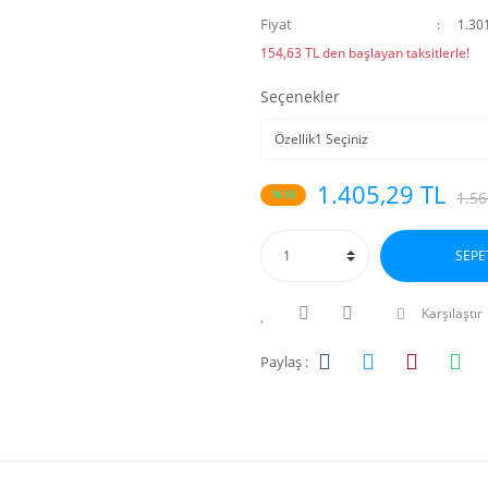
Fiyat
1.30
154,63 TL den başlayan taksitlerle!
Seçenekler
1.405,29 TL
%10
1.56
SEPE
Karşılaştır
Paylaş :