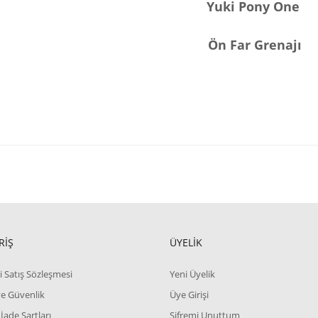
Yuki Pony One
Ön Far Grenajı
RİŞ
ÜYELİK
i Satış Sözleşmesi
Yeni Üyelik
 ve Güvenlik
Üye Girişi
 İade Şartları
Şifremi Unuttum