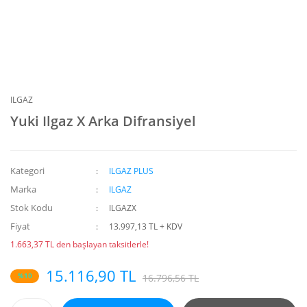
ILGAZ
Yuki Ilgaz X Arka Difransiyel
Kategori
ILGAZ PLUS
Marka
ILGAZ
Stok Kodu
ILGAZX
Fiyat
13.997,13 TL + KDV
1.663,37 TL den başlayan taksitlerle!
15.116,90 TL
%10
16.796,56 TL