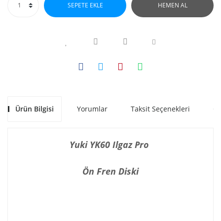
SEPETE EKLE
HEMEN AL
Ürün Bilgisi
Yorumlar
Taksit Seçenekleri
Ön
Yuki YK60 Ilgaz Pro
Ön Fren Diski