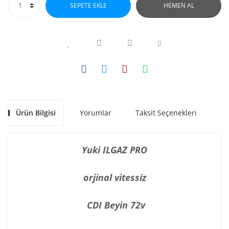
SEPETE EKLE
HEMEN AL
Ürün Bilgisi
Yorumlar
Taksit Seçenekleri
Ön
Yuki ILGAZ PRO
orjinal vitessiz
CDI Beyin 72v