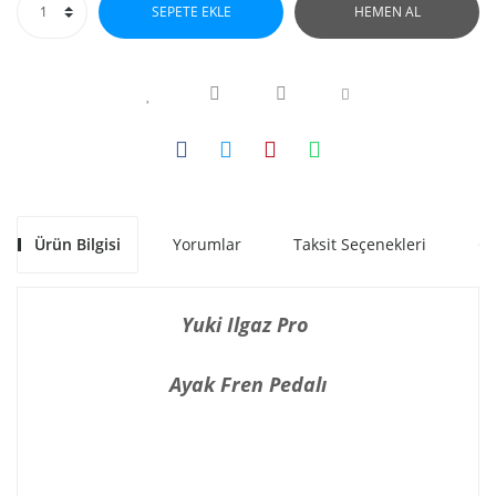
SEPETE EKLE
HEMEN AL
Ürün Bilgisi
Yorumlar
Taksit Seçenekleri
Ön
Yuki Ilgaz Pro
Ayak Fren Pedalı