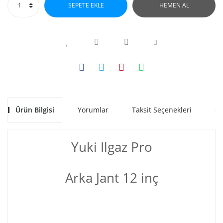
SEPETE EKLE
HEMEN AL
Ürün Bilgisi
Yorumlar
Taksit Seçenekleri
Ön
Yuki Ilgaz Pro
Arka Jant 12 inç