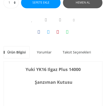
SEPETE EKLE
HEMEN AL
Ürün Bilgisi
Yorumlar
Taksit Seçenekleri
Ön
Yuki YK16 Ilgaz Plus 14000
Şanzıman Kutusu