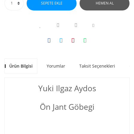
SEPETE EKLE
HEMEN AL
Ürün Bilgisi
Yorumlar
Taksit Seçenekleri
Ön
Yuki Ilgaz Aydos
Ön Jant Göbegi