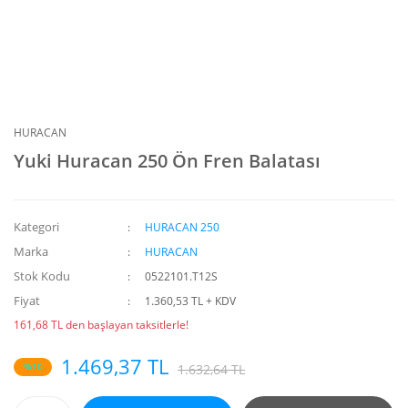
HURACAN
Yuki Huracan 250 Ön Fren Balatası
Kategori
HURACAN 250
Marka
HURACAN
Stok Kodu
0522101.T12S
Fiyat
1.360,53 TL + KDV
161,68 TL den başlayan taksitlerle!
1.469,37 TL
%10
1.632,64 TL