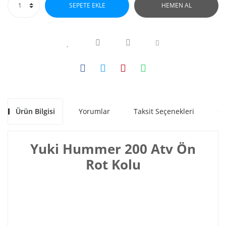
SEPETE EKLE
HEMEN AL
Ürün Bilgisi
Yorumlar
Taksit Seçenekleri
Ön
Yuki Hummer 200 Atv Ön
Rot Kolu