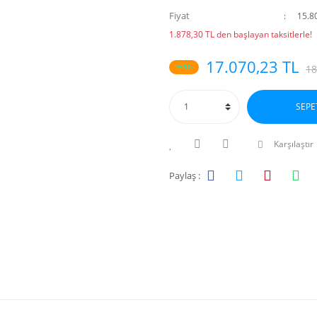
Fiyat
15.8
1.878,30 TL den başlayan taksitlerle!
17.070,23 TL
%10
18
SEPE
Karşılaştır
Paylaş :