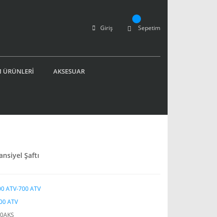
Giriş
Sepetim
 ÜRÜNLERİ
AKSESUAR
nsiyel Şaftı
0 ATV-700 ATV
00 ATV
00AKS