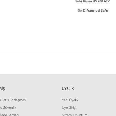
Yuki Hisun HS 700 ATV
Ön Difransiyel Şaftı
RİŞ
ÜYELİK
i Satış Sözleşmesi
Yeni Üyelik
 ve Güvenlik
Üye Girişi
 İade Şartları
Şifremi Unuttum