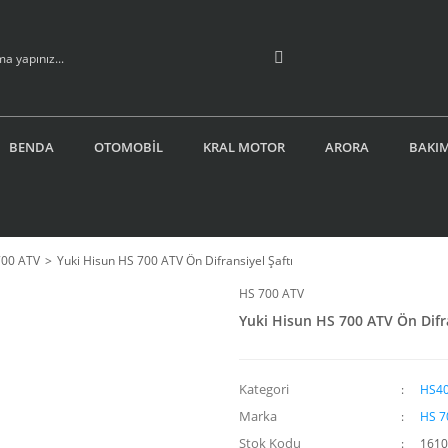
BENDA
OTOMOBİL
KRAL MOTOR
ARORA
BAKIM
700 ATV
Yuki Hisun HS 700 ATV Ön Difransiyel Şaftı
HS 700 ATV
Yuki Hisun HS 700 ATV Ön Difra
Kategori
HS40
Marka
HS 7
Stok Kodu
161