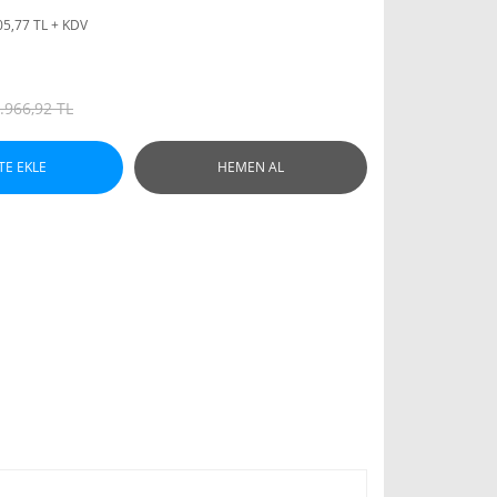
05,77 TL + KDV
.966,92 TL
TE EKLE
HEMEN AL