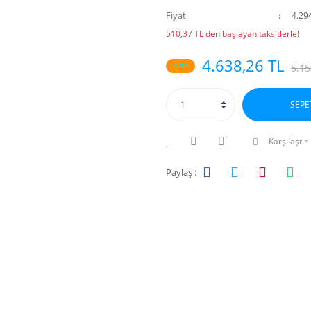
Fiyat
4.29
510,37 TL den başlayan taksitlerle!
4.638,26 TL
%10
5.15
SEPE
Karşılaştır
Paylaş :