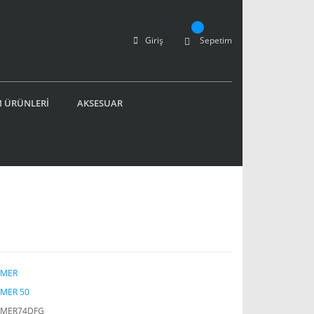
Giriş
Sepetim
 ÜRÜNLERİ
AKSESUAR
MER
MER 50
MER74DFG