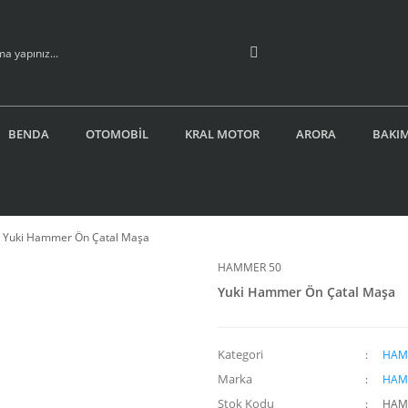
BENDA
OTOMOBİL
KRAL MOTOR
ARORA
BAKIM
Yuki Hammer Ön Çatal Maşa
HAMMER 50
Yuki Hammer Ön Çatal Maşa
Kategori
HAM
Marka
HAM
Stok Kodu
HAM