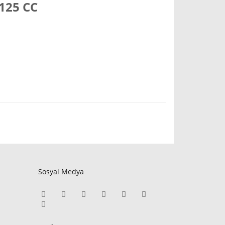
125 CC
a
Sosyal Medya