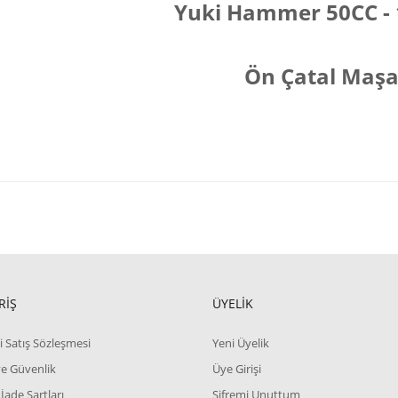
Yuki Hammer 50CC - 
Ön Çatal Maş
RİŞ
ÜYELİK
i Satış Sözleşmesi
Yeni Üyelik
 ve Güvenlik
Üye Girişi
 İade Şartları
Şifremi Unuttum