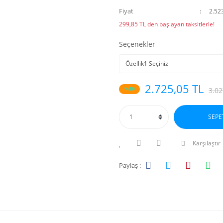
Fiyat
2.52
299,85 TL den başlayan taksitlerle!
Seçenekler
2.725,05 TL
%10
3.02
SEPE
Karşılaştır
Paylaş :