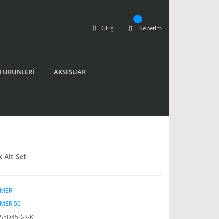
Giriş
Sepetim
 ÜRÜNLERİ
AKSESUAR
 Alt Set
MER
MER 50
S5D45D-K-K