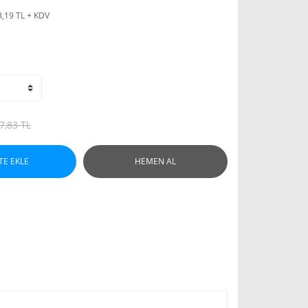
3,19 TL + KDV
7,83 TL
TE EKLE
HEMEN AL