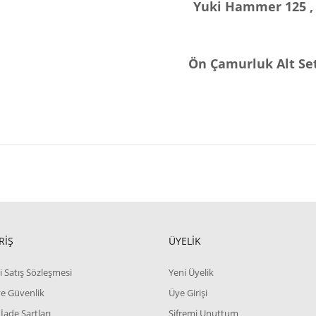
Yuki Hammer 125 ,
Ön Çamurluk Alt Se
RİŞ
ÜYELİK
i Satış Sözleşmesi
Yeni Üyelik
 ve Güvenlik
Üye Girişi
 İade Şartları
Şifremi Unuttum