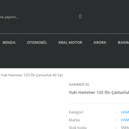
BENDA
OTOMOBİL
KRAL MOTOR
ARORA
BAKIM
Yuki Hammer 125 Ön Çamurluk Alt Set
HAMMER 50
Yuki Hammer 125 Ön Çamurluk
Kategori
HAM
Marka
HAM
Stok Kodu
55FA