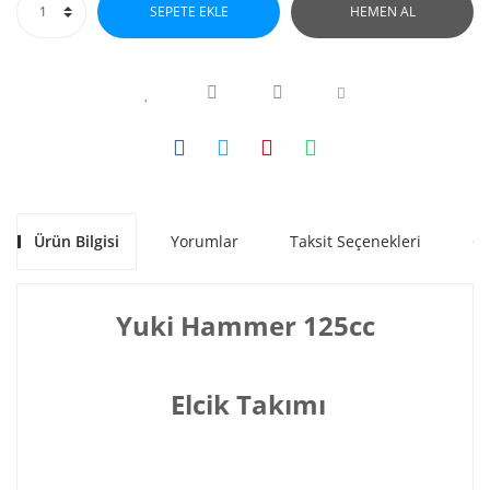
SEPETE EKLE
HEMEN AL
Ürün Bilgisi
Yorumlar
Taksit Seçenekleri
Ön
Yuki Hammer 125cc
Elcik Takımı