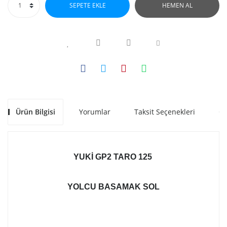
SEPETE EKLE
HEMEN AL
Ürün Bilgisi
Yorumlar
Taksit Seçenekleri
Ön
YUKI GP2 TARO 125
YOLCU BASAMAK SOL