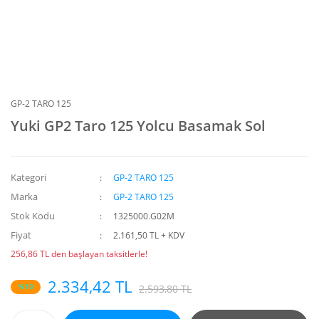
GP-2 TARO 125
Yuki GP2 Taro 125 Yolcu Basamak Sol
Kategori
GP-2 TARO 125
Marka
GP-2 TARO 125
Stok Kodu
1325000.G02M
Fiyat
2.161,50 TL + KDV
256,86 TL den başlayan taksitlerle!
2.334,42 TL
%10
2.593,80 TL