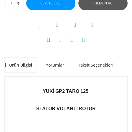
SEPETE EKLE
HEMEN AL
Ürün Bilgisi
Yorumlar
Taksit Seçenekleri
Ön
YUKI GP2 TARO 125
STATÖR VOLANTI ROTOR