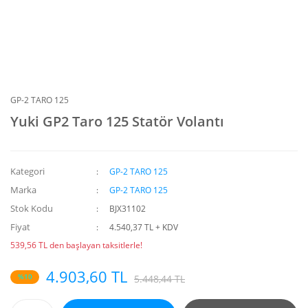
GP-2 TARO 125
Yuki GP2 Taro 125 Statör Volantı
Kategori
GP-2 TARO 125
Marka
GP-2 TARO 125
Stok Kodu
BJX31102
Fiyat
4.540,37 TL + KDV
539,56 TL den başlayan taksitlerle!
4.903,60 TL
%10
5.448,44 TL