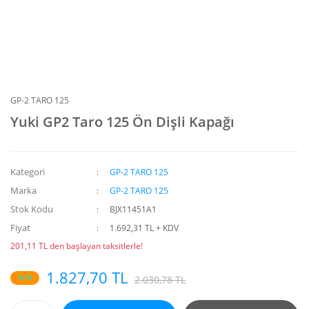
GP-2 TARO 125
Yuki GP2 Taro 125 Ön Dişli Kapağı
Kategori
GP-2 TARO 125
Marka
GP-2 TARO 125
Stok Kodu
BJX11451A1
Fiyat
1.692,31 TL + KDV
201,11 TL den başlayan taksitlerle!
1.827,70 TL
%10
2.030,78 TL