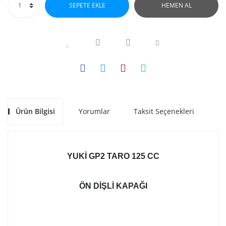
SEPETE EKLE
HEMEN AL
Ürün Bilgisi
Yorumlar
Taksit Seçenekleri
Ön
YUKI GP2 TARO 125 CC
ÖN DIŞLI KAPAĞI