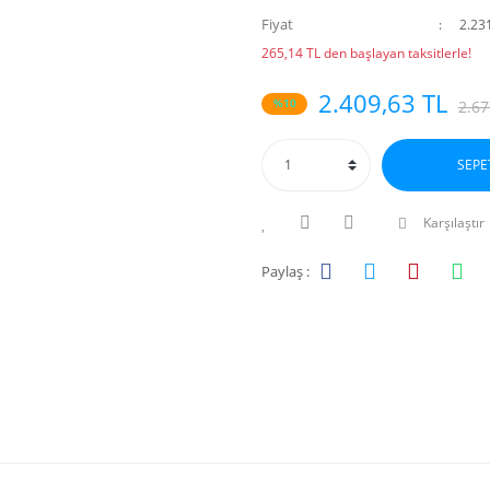
Fiyat
2.23
265,14 TL den başlayan taksitlerle!
2.409,63 TL
%10
2.67
SEPE
Karşılaştır
Paylaş :