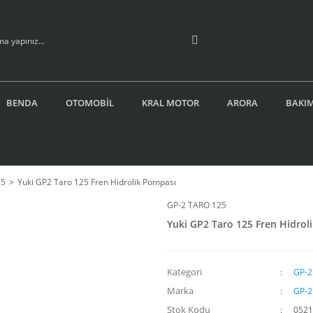
BENDA
OTOMOBİL
KRAL MOTOR
ARORA
BAKIM
25
Yuki GP2 Taro 125 Fren Hidrolik Pompası
GP-2 TARO 125
Yuki GP2 Taro 125 Fren Hidrol
Kategori
GP-2
Marka
GP-2
Stok Kodu
052