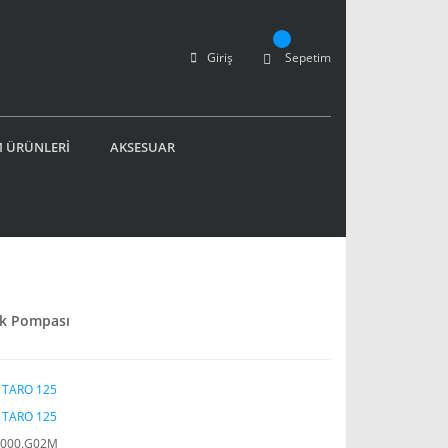
Giriş
Sepetim
 ÜRÜNLERİ
AKSESUAR
ik Pompası
 TARO 125
 TARO 125
1000.G02M