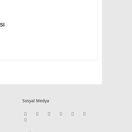
C
SI
Sosyal Medya