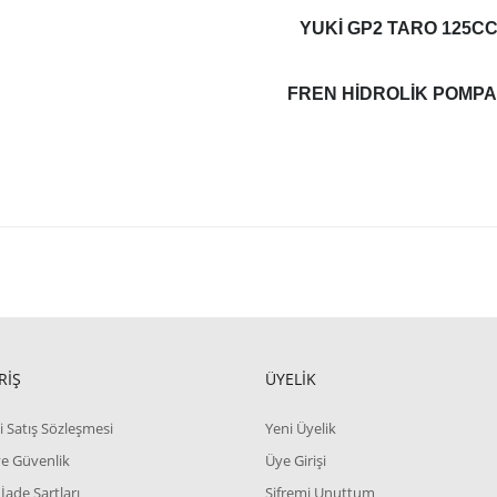
YUKI GP2 TARO 125C
FREN HIDROLIK POMPA
RİŞ
ÜYELİK
i Satış Sözleşmesi
Yeni Üyelik
 ve Güvenlik
Üye Girişi
 İade Şartları
Şifremi Unuttum