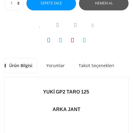
SEPETE EKLE
HEMEN AL
Ürün Bilgisi
Yorumlar
Taksit Seçenekleri
Ön
YUKI GP2 TARO 125
ARKA JANT