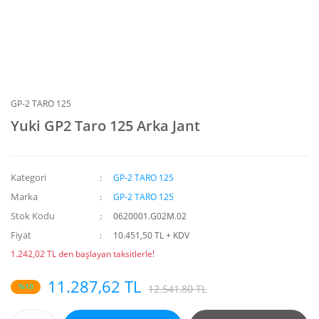
GP-2 TARO 125
Yuki GP2 Taro 125 Arka Jant
Kategori
GP-2 TARO 125
Marka
GP-2 TARO 125
Stok Kodu
0620001.G02M.02
Fiyat
10.451,50 TL + KDV
1.242,02 TL den başlayan taksitlerle!
11.287,62 TL
%10
12.541,80 TL