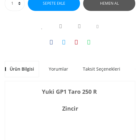
SEPETE EKLE
HEMEN AL
Ürün Bilgisi
Yorumlar
Taksit Seçenekleri
Ön
Yuki GP1 Taro 250 R
Zincir