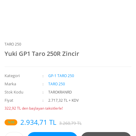
TARO 250
Yuki GP1 Taro 250R Zincir
Kategori
GP-1 TARO 250
Marka
TARO 250
Stok Kodu
TAROKRANRD
Fiyat
2.717,32 TL + KDV
322,92 TL den başlayan taksitlerle!
2.934,71 TL
%10
3.260,79 TL