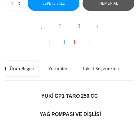
SEPETE EKLE
HEMEN AL
Ürün Bilgisi
Yorumlar
Taksit Seçenekleri
Ön
YUKI GP1 TARO 250 CC
YAĞ POMPASI VE DIŞLISI