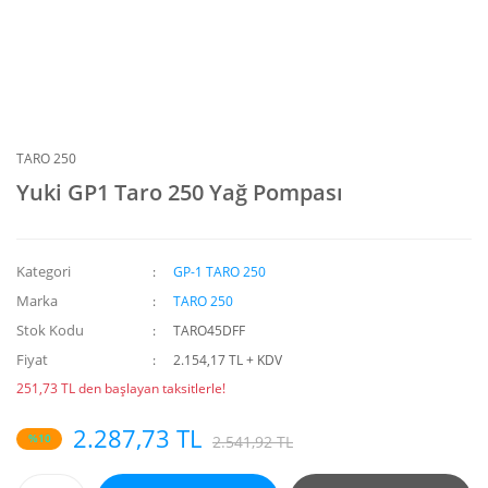
TARO 250
Yuki GP1 Taro 250 Yağ Pompası
Kategori
GP-1 TARO 250
Marka
TARO 250
Stok Kodu
TARO45DFF
Fiyat
2.154,17 TL + KDV
251,73 TL den başlayan taksitlerle!
2.287,73 TL
%10
2.541,92 TL