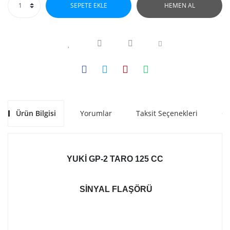
SEPETE EKLE
HEMEN AL
Ürün Bilgisi
Yorumlar
Taksit Seçenekleri
Ön
YUKI GP-2 TARO 125 CC
SINYAL FLAŞÖRÜ