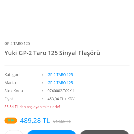
GP-2 TARO 125
Yuki GP-2 Taro 125 Sinyal Flaşörü
Kategori
GP-2 TARO 125
Marka
GP-2 TARO 125
Stok Kodu
0740002.T09K-1
Fiyat
453,04 TL + KDV
53,84 TL den başlayan taksitlerle!
489,28 TL
%10
543,65 TL