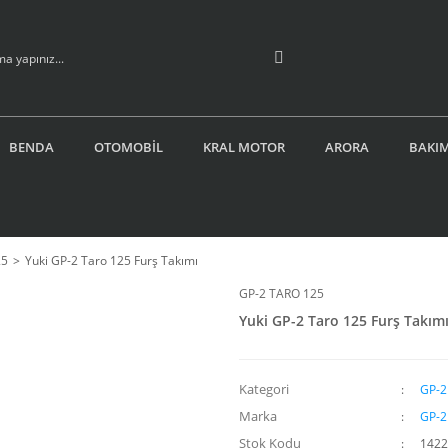
BENDA
OTOMOBİL
KRAL MOTOR
ARORA
BAKIM
25
Yuki GP-2 Taro 125 Furş Takımı
GP-2 TARO 125
Yuki GP-2 Taro 125 Furş Takım
Kategori
GP-2
Marka
GP-2
Stok Kodu
1422