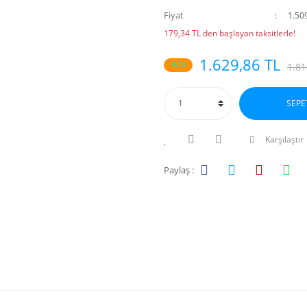
Fiyat
1.50
179,34 TL den başlayan taksitlerle!
1.629,86 TL
%10
1.81
SEPE
Karşılaştır
Paylaş :