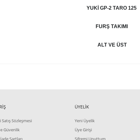
YUKI GP-2 TARO 125
FURŞ TAKIMI
ALT VE ÜST
RİŞ
ÜYELİK
i Satış Sözleşmesi
Yeni Üyelik
 ve Güvenlik
Üye Girişi
 İade Şartları
Şifremi Unuttum