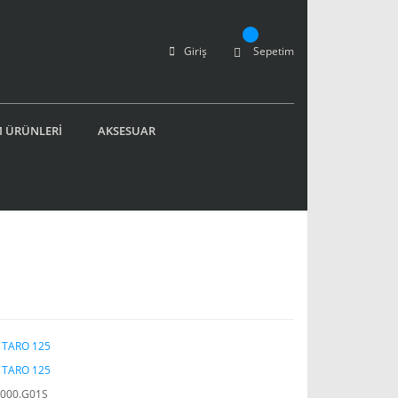
Giriş
Sepetim
 ÜRÜNLERİ
AKSESUAR
ı
 TARO 125
 TARO 125
000.G01S