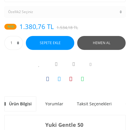
1.380,76 TL
%10
1.534,18 TL
SEPETE EKLE
HEMEN AL
Ürün Bilgisi
Yorumlar
Taksit Seçenekleri
Ön
Yuki Gentle 50