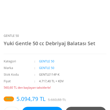
GENTLE 50
Yuki Gentle 50 cc Debriyaj Balatası Set
Kategori
GENTLE 50
Marka
GENTLE 50
Stok Kodu
GENTLE114F-K
Fiyat
4.717,40 TL + KDV
560,60 TL den başlayan taksitlerle!
5.094,79 TL
%10
5.660,88 TL