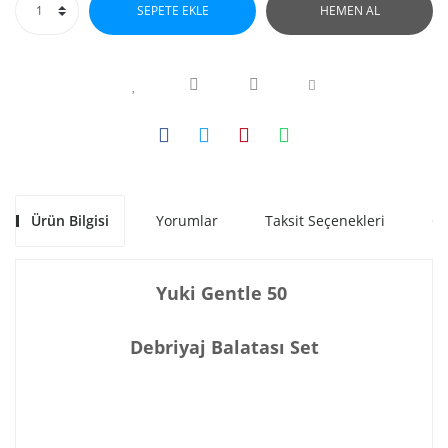
SEPETE EKLE
HEMEN AL
Ürün Bilgisi
Yorumlar
Taksit Seçenekleri
Ön
Yuki Gentle 50
Debriyaj Balatası Set