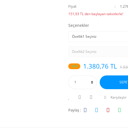
Fiyat
1.27
151,93 TL den başlayan taksitlerle!
Seçenekler
1.380,76 TL
%10
1.53
SEPE
Karşılaştır
Paylaş :