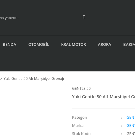
BENDA
OTOMOBİL
KRAL MOTOR
ARORA
BAKIM
Yuki Gentle 50 Alt Marşbiyel Grenajı
GENTLE 50
Yuki Gentle 50 Alt Marşbiyel G
Kategori
GENT
Marka
GENT
Stok Kodu
GEN