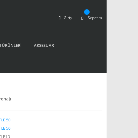
Giriş
Sepetim
 ÜRÜNLERİ
AKSESUAR
renajı
LE 50
LE 50
TLE1D