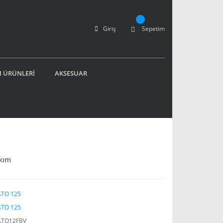
Giriş
Sepetim
 ÜRÜNLERİ
AKSESUAR
akım
TO 125
TO 125
ATO12FBV