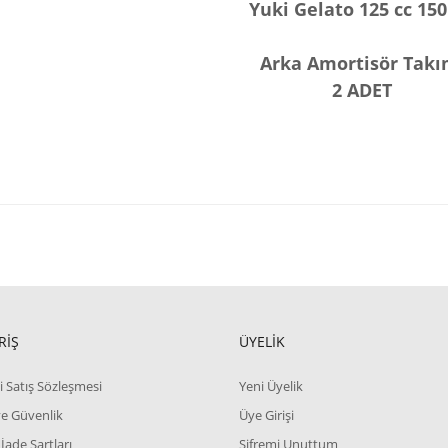
Yuki Gelato 125 cc 150
Arka Amortisör Tak
2 ADET
RİŞ
ÜYELİK
i Satış Sözleşmesi
Yeni Üyelik
 ve Güvenlik
Üye Girişi
 İade Şartları
Şifremi Unuttum