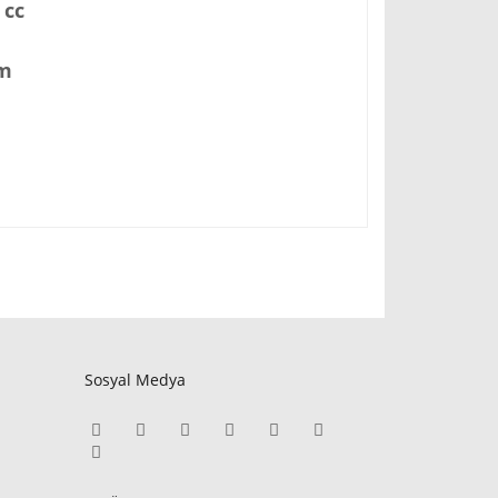
 cc
ım
Sosyal Medya