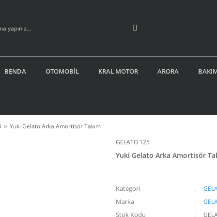
BENDA
OTOMOBİL
KRAL MOTOR
ARORA
BAKIM
5
Yuki Gelato Arka Amortisör Takım
GELATO 125
Yuki Gelato Arka Amortisör T
Kategori
GELA
Marka
GELA
Stok Kodu
GEL