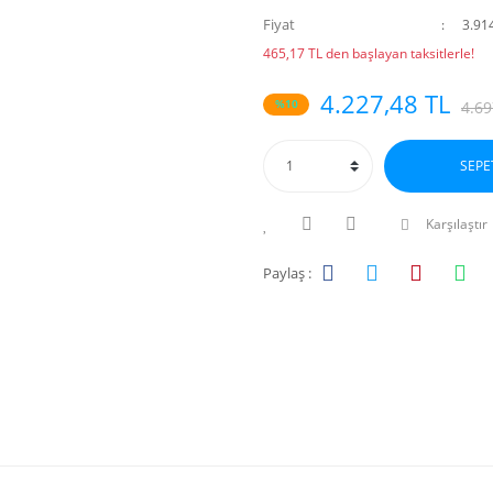
Fiyat
3.91
465,17 TL den başlayan taksitlerle!
4.227,48 TL
%10
4.69
SEPE
Karşılaştır
Paylaş :