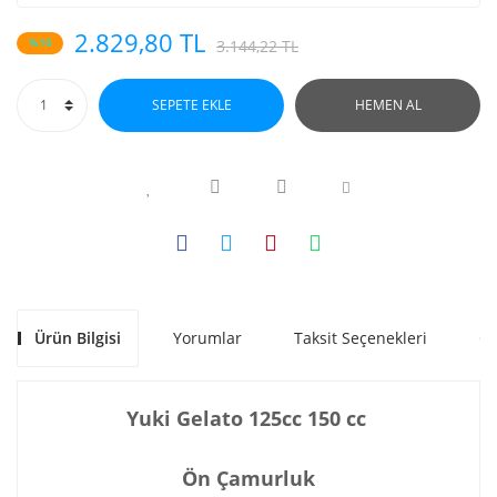
2.829,80 TL
%10
3.144,22 TL
SEPETE EKLE
HEMEN AL
Ürün Bilgisi
Yorumlar
Taksit Seçenekleri
Ön
Yuki Gelato 125cc 150 cc
Ön Çamurluk