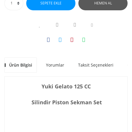
SEPETE EKLE
HEMEN AL
Ürün Bilgisi
Yorumlar
Taksit Seçenekleri
Ön
Yuki Gelato 125 CC
Silindir Piston Sekman Set